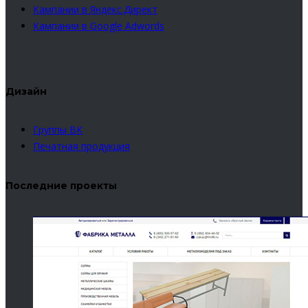
Кампании в Яндекс.Директ
Кампании в Google Adwords
Дизайн
Группы ВК
Печатная продукция
Последние проекты